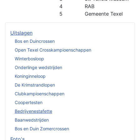
4
RAB
5
Gemeente Texel
Uitslagen
Bos en Duincrossen
Open Texel Crosskampioenschappen
Winterbosloop
Onderlinge wedstrijden
Koninginneloop
De Krimstrandlopen
Clubkampioenschappen
Coopertesten
Bedrijvenestafette
Baanwedstrijden
Bos en Duin Zomercrossen
Foto's