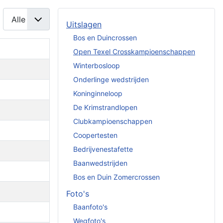
Toon #
Uitslagen
Bos en Duincrossen
Open Texel Crosskampioenschappen
Winterbosloop
Onderlinge wedstrijden
Koninginneloop
De Krimstrandlopen
Clubkampioenschappen
Coopertesten
Bedrijvenestafette
Baanwedstrijden
Bos en Duin Zomercrossen
Foto's
Baanfoto's
Wegfoto's