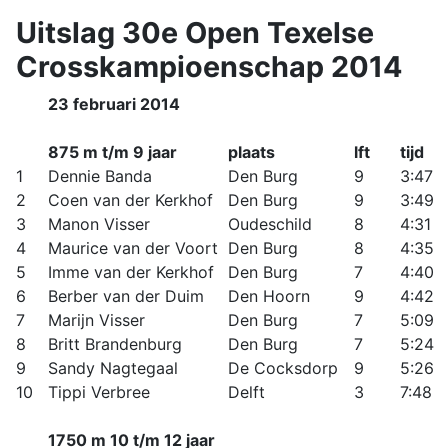
Uitslag 30e Open Texelse
Crosskampioenschap 2014
23 februari 2014
875 m t/m 9 jaar
plaats
lft
tijd
1
Dennie Banda
Den Burg
9
3:47
2
Coen van der Kerkhof
Den Burg
9
3:49
3
Manon Visser
Oudeschild
8
4:31
4
Maurice van der Voort
Den Burg
8
4:35
5
Imme van der Kerkhof
Den Burg
7
4:40
6
Berber van der Duim
Den Hoorn
9
4:42
7
Marijn Visser
Den Burg
7
5:09
8
Britt Brandenburg
Den Burg
7
5:24
9
Sandy Nagtegaal
De Cocksdorp
9
5:26
10
Tippi Verbree
Delft
3
7:48
1750 m 10 t/m 12 jaar