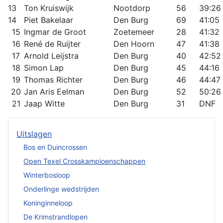
13
Ton Kruiswijk
Nootdorp
56
39:26
14
Piet Bakelaar
Den Burg
69
41:05
15
Ingmar de Groot
Zoetemeer
28
41:32
16
René de Ruijter
Den Hoorn
47
41:38
17
Arnold Leijstra
Den Burg
40
42:52
18
Simon Lap
Den Burg
45
44:16
19
Thomas Richter
Den Burg
46
44:47
20
Jan Aris Eelman
Den Burg
52
50:26
21
Jaap Witte
Den Burg
31
DNF
Uitslagen
Bos en Duincrossen
Open Texel Crosskampioenschappen
Winterbosloop
Onderlinge wedstrijden
Koninginneloop
De Krimstrandlopen