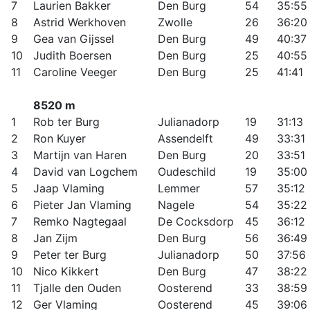
7
Laurien Bakker
Den Burg
54
35:55
8
Astrid Werkhoven
Zwolle
26
36:20
9
Gea van Gijssel
Den Burg
49
40:37
10
Judith Boersen
Den Burg
25
40:55
11
Caroline Veeger
Den Burg
25
41:41
8520 m
1
Rob ter Burg
Julianadorp
19
31:13
2
Ron Kuyer
Assendelft
49
33:31
3
Martijn van Haren
Den Burg
20
33:51
4
David van Logchem
Oudeschild
19
35:00
5
Jaap Vlaming
Lemmer
57
35:12
6
Pieter Jan Vlaming
Nagele
54
35:22
7
Remko Nagtegaal
De Cocksdorp
45
36:12
8
Jan Zijm
Den Burg
56
36:49
9
Peter ter Burg
Julianadorp
50
37:56
10
Nico Kikkert
Den Burg
47
38:22
11
Tjalle den Ouden
Oosterend
33
38:59
12
Ger Vlaming
Oosterend
45
39:06