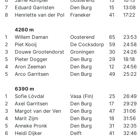
6
Jarne Kompier
Oosterend
13
10:13
7
Eduard Garristen
Den Burg
15
13:08
8
Henriette van der Pol
Franeker
41
17:22
4260 m
1
Willem Daman
Oosterend
65
23:53
2
Piet Kooij
De Cocksdorp
59
24:58
3
Douwe Grootendorst
Groningen
30
24:26
5
Pieter Dogger
Den Burg
29
18:18
4
Aron Zeeman
Den Burg
12
24:56
5
Arco Garritsen
Den Burg
49
25:22
6390 m
1
Sofie L
ö
vdal
Vasa (Fin)
25
26:49
2
Axel Garritsen
Den Burg
17
29:29
3
Margot van der Ven
Den Burg
47
31:06
4
Marit Zijm
Den Burg
18
31:56
5
Anneke Pronk
Den Burg
31
32:35
6
Heidi Dijker
Delft
41
32:46