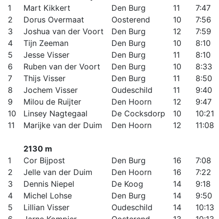
1
Mart Kikkert
Den Burg
11
7:47
2
Dorus Overmaat
Oosterend
10
7:56
3
Joshua van der Voort
Den Burg
12
7:59
4
Tijn Zeeman
Den Burg
10
8:10
5
Jesse Visser
Den Burg
11
8:10
6
Ruben van der Voort
Den Burg
10
8:33
7
Thijs Visser
Den Burg
11
8:50
8
Jochem Visser
Oudeschild
11
9:40
9
Milou de Ruijter
Den Hoorn
12
9:47
10
Linsey Nagtegaal
De Cocksdorp
10
10:21
11
Marijke van der Duim
Den Hoorn
12
11:08
2130 m
1
Cor Bijpost
Den Burg
16
7:08
2
Jelle van der Duim
Den Hoorn
16
7:22
3
Dennis Niepel
De Koog
14
9:18
4
Michel Lohse
Den Burg
14
9:50
5
Lillian Visser
Oudeschild
14
10:13