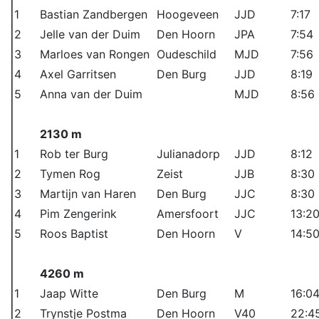
1
Bastian Zandbergen
Hoogeveen
JJD
7:17
2
Jelle van der Duim
Den Hoorn
JPA
7:54
3
Marloes van Rongen
Oudeschild
MJD
7:56
4
Axel Garritsen
Den Burg
JJD
8:19
5
Anna van der Duim
MJD
8:56
2130 m
1
Rob ter Burg
Julianadorp
JJD
8:12
2
Tymen Rog
Zeist
JJB
8:30
3
Martijn van Haren
Den Burg
JJC
8:30
4
Pim Zengerink
Amersfoort
JJC
13:2
5
Roos Baptist
Den Hoorn
V
14:5
4260 m
1
Jaap Witte
Den Burg
M
16:0
2
Trynstje Postma
Den Hoorn
V40
22:4