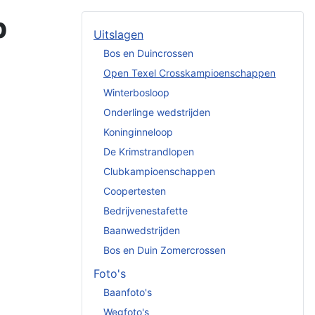
p
Uitslagen
Bos en Duincrossen
Open Texel Crosskampioenschappen
Winterbosloop
Onderlinge wedstrijden
Koninginneloop
De Krimstrandlopen
Clubkampioenschappen
Coopertesten
Bedrijvenestafette
Baanwedstrijden
Bos en Duin Zomercrossen
Foto's
Baanfoto's
Wegfoto's