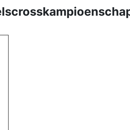
xelscrosskampioenscha