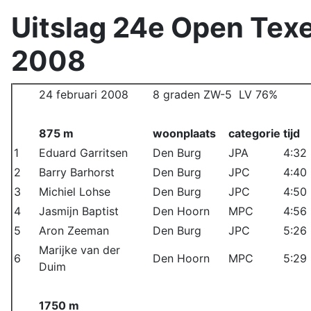
Uitslag 24e Open Te
2008
24 februari 2008
8 graden ZW-5 LV 76%
875 m
woonplaats
categorie
tijd
1
Eduard Garritsen
Den Burg
JPA
4:32
2
Barry Barhorst
Den Burg
JPC
4:40
3
Michiel Lohse
Den Burg
JPC
4:50
4
Jasmijn Baptist
Den Hoorn
MPC
4:56
5
Aron Zeeman
Den Burg
JPC
5:26
Marijke van der
6
Den Hoorn
MPC
5:29
Duim
1750 m