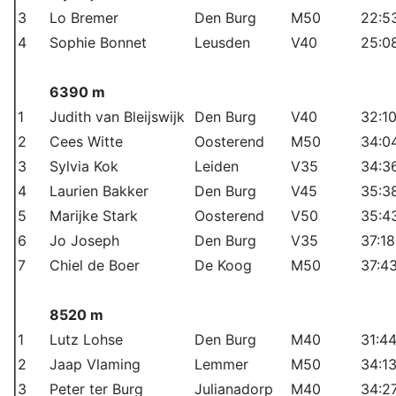
3
Lo Bremer
Den Burg
M50
22:5
4
Sophie Bonnet
Leusden
V40
25:0
6390 m
1
Judith van Bleijswijk
Den Burg
V40
32:1
2
Cees Witte
Oosterend
M50
34:0
3
Sylvia Kok
Leiden
V35
34:3
4
Laurien Bakker
Den Burg
V45
35:3
5
Marijke Stark
Oosterend
V50
35:4
6
Jo Joseph
Den Burg
V35
37:18
7
Chiel de Boer
De Koog
M50
37:4
8520 m
1
Lutz Lohse
Den Burg
M40
31:4
2
Jaap Vlaming
Lemmer
M50
34:1
3
Peter ter Burg
Julianadorp
M40
34:2