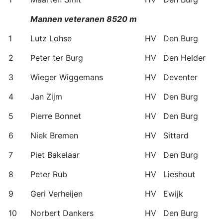
Mannen veteranen 8520 m
1
Lutz Lohse
HV
Den Burg
2
Peter ter Burg
HV
Den Helder
3
Wieger Wiggemans
HV
Deventer
4
Jan Zijm
HV
Den Burg
5
Pierre Bonnet
HV
Den Burg
6
Niek Bremen
HV
Sittard
7
Piet Bakelaar
HV
Den Burg
8
Peter Rub
HV
Lieshout
9
Geri Verheijen
HV
Ewijk
10
Norbert Dankers
HV
Den Burg