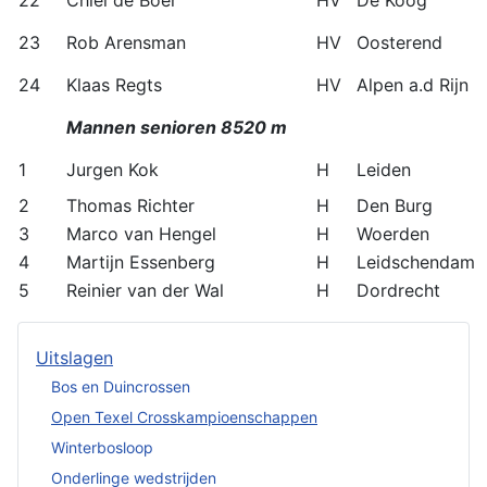
22
Chiel de Boer
HV
De Koog
23
Rob Arensman
HV
Oosterend
24
Klaas Regts
HV
Alpen a.d Rijn
Mannen senioren 8520 m
1
Jurgen Kok
H
Leiden
2
Thomas Richter
H
Den Burg
3
Marco van Hengel
H
Woerden
4
Martijn Essenberg
H
Leidschendam
5
Reinier van der Wal
H
Dordrecht
Uitslagen
Bos en Duincrossen
Open Texel Crosskampioenschappen
Winterbosloop
Onderlinge wedstrijden