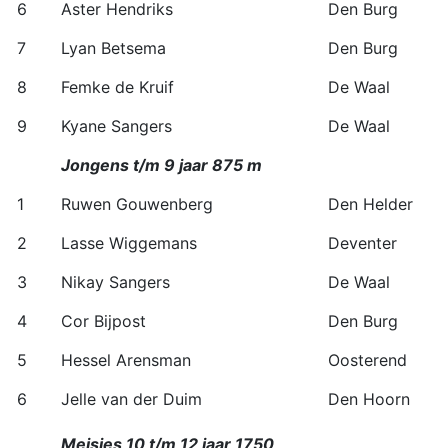
6
Aster Hendriks
Den Burg
7
Lyan Betsema
Den Burg
8
Femke de Kruif
De Waal
9
Kyane Sangers
De Waal
Jongens t/m 9 jaar 875 m
1
Ruwen Gouwenberg
Den Helder
2
Lasse Wiggemans
Deventer
3
Nikay Sangers
De Waal
4
Cor Bijpost
Den Burg
5
Hessel Arensman
Oosterend
6
Jelle van der Duim
Den Hoorn
Meisjes 10 t/m 12 jaar 1750