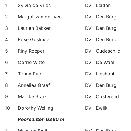
1
Sylvia de Vries
DV
Leiden
2
Margot van der Ven
DV
Den Burg
3
Laurien Bakker
DV
Den Burg
4
Rose Goslinga
DV
Den Burg
5
Riny Roeper
DV
Oudeschild
6
Corrie Witte
DV
De Waal
7
Tonny Rub
DV
Lieshout
8
Annelies Graaf
DV
Den Burg
9
Marijke Stark
DV
Oosterend
10
Dorothy Welling
DV
Ewijk
Recreanten 6390 m
1
Maarten Smit
HV
Den Burg