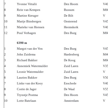
7
Yvonne Vittalii
Den Hoorn
V4
8
Rein van Kempen
Bussum
M6
9
Martine Kreuger
De Bilt
V
10
Marije Binsbergen
Oosterend
V4
11
Marieke van Horssen
Heemskerk
V4
12
Poul Verhagen
Den Burg
M6
6390 m
1
Margot van der Ven
Den Burg
V4
2
John Zuidema
Hardenberg
M4
3
Richard Bakker
De Koog
M6
4
Annemiek Watermulder
Zuid Laren
V3
5
Leonie Watermulder
Zuid Laren
V
6
Laurien Bakker
Den Burg
V5
7
Linke van der Kooy
Enschede
V4
8
Corrie de Jager
De Waal
V5
9
Trynstje Postma
Den Hoorn
V4
10
Lotte Batelaan
Amsterdam
V