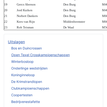
19
Gerco Aberson
Den Burg
M4
20
Jord Kuiken
Den Burg
M4
21
Norbert Dankers
Den Burg
M6
22
Kees van Rijn
Middenbeemster
M6
23
Rob Teisman
De Waal
M5
Uitslagen
Bos en Duincrossen
Open Texel Crosskampioenschappen
Winterbosloop
Onderlinge wedstrijden
Koninginneloop
De Krimstrandlopen
Clubkampioenschappen
Coopertesten
Bedrijvenestafette