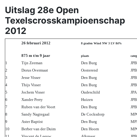
Uitslag 28e Open
Texelscrosskampioenschap
2012
26 februari 2012
8 graden Wind NW 3 LV 84%
875 m t/m 9 jaar
plaats
categ
1
Tijn Zeeman
Den Burg
JPB
2
Dorus Overmaat
Oosterend
JPB
3
Jesse Visser
Den Burg
JPB
4
Thijs Visser
Den Burg
JPB
5
Jochem Visser
Oudeschild
JPA
6
Xander Perry
Huizen
JPB
7
Ruben van der Voort
Den Burg
JPB
8
Sandy Nagtegaal
De Cocksdorp
MP
9
Aster Baptist
Den Burg
MP
10
Berber van der Duim
Den Hoorn
MP
11
Vincent de Leeuw
Alkmaar
JPB