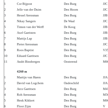
1
Cor Bijpost
Den Burg
JJC
2
Jelle van der Duim
Den Hoorn
JJC
3
Hessel Arensman
Den Burg
JJB
4
Nikay Sangers
De Waal
JJC
5
Timon van der Werff
De Koog
JJB
6
Axel Garristen
Den Burg
JJB
7
Mattijs Lap
Den Burg
JJB
8
Pieter Arensman
Den Burg
JJC
9
Roos Baptist
Den Burg
V3
10
Eduard Garritsen
Den Burg
JJC
11
Andri Binsbergen
Oosterend
M6
4260 m
1
Martijn van Haren
Den Burg
JJA
2
David van Logchem
Oudeschild
JJA
3
Arco Garritsen
Den Burg
M4
4
Rob Arensman
Den Burg
M5
5
Henk Kikkert
Den Burg
M6
6
Floor Zijm
Den Burg
V