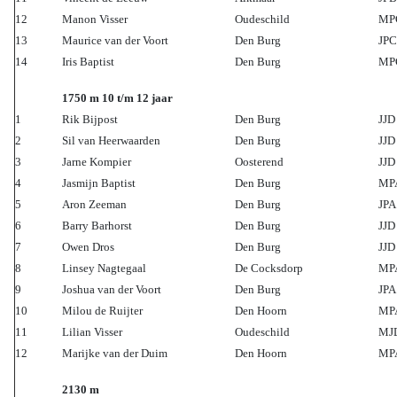
12
Manon Visser
Oudeschild
MP
13
Maurice van der Voort
Den Burg
JPC
14
Iris Baptist
Den Burg
MP
1750 m 10 t/m 12 jaar
1
Rik Bijpost
Den Burg
JJD
2
Sil van Heerwaarden
Den Burg
JJD
3
Jarne Kompier
Oosterend
JJD
4
Jasmijn Baptist
Den Burg
MP
5
Aron Zeeman
Den Burg
JPA
6
Barry Barhorst
Den Burg
JJD
7
Owen Dros
Den Burg
JJD
8
Linsey Nagtegaal
De Cocksdorp
MP
9
Joshua van der Voort
Den Burg
JPA
10
Milou de Ruijter
Den Hoorn
MP
11
Lilian Visser
Oudeschild
MJ
12
Marijke van der Duim
Den Hoorn
MP
2130 m