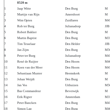
8520 m
1
Jaap Witte
Den Burg
M
2
Martijn van Rijn
Amersfoort
M
3
Wim Opten
Zuidlaren
M4
4
Rob ter Burg
Julianadorp
JJB
5
Robert Bakker
Den Burg
M
6
Martin Baptist
Den Burg
M3
7
Tim Tesselaar
Den Helder
JJB
8
Jan Zijm
Den Burg
M5
9
Peter ter Burg
Julianadorp
M4
10
René de Ruijter
Den Hoorn
M4
11
Koen van der Meer
Den Hoorn
M4
12
Sebastiaan Munter
Heemskerk
M
13
Johan Weijdt
Den Burg
M
14
Jan Vos
Uithuizen
M5
15
Bas Commandeur
Beverwijk
M
16
Erik Rigter
Amsterdam
M3
17
Peter Bancken
Den Burg
M4
18
Simon Lap
Den Burg
M4