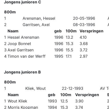
Jongens junioren C
800m
1
Arensman, Hessel
20-05-1996
2
Garritsen, Axel
08-03-1996
Naam
geb
100m
Verspringen
1
Hessel Arensman
1996
13.2
4.10
2
Joop Bonnet
1996
15.3
3.68
3
Axel Garritsen
1996
15.5
3.72
4
Timon van der Werff
1995
17.1
2.97
Jongens junioren B
800m
1
Kliek, Wout
22-12-1993
AV T
Naam
geb
100m
Verspringen
1
Wout Kliek
1993
12.5
3.90
2
2
Morris Koopman
1994
15.3
3.74