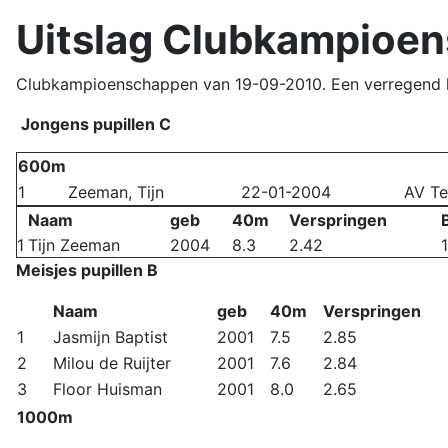
Uitslag Clubkampioe
Clubkampioenschappen van 19-09-2010. Een verregend 
Jongens pupillen C
600m
1
Zeeman, Tijn
22-01-2004
AV Te
Naam
geb
40m
Verspringen
1
Tijn Zeeman
2004
8.3
2.42
Meisjes pupillen B
Naam
geb
40m
Verspringen
1
Jasmijn Baptist
2001
7.5
2.85
2
Milou de Ruijter
2001
7.6
2.84
3
Floor Huisman
2001
8.0
2.65
1000m