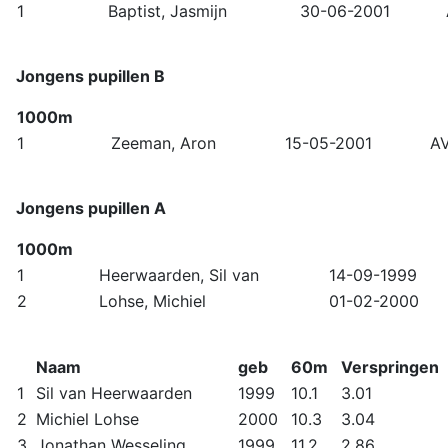
1
Baptist, Jasmijn
30-06-2001
Jongens pupillen B
1000m
1
Zeeman, Aron
15-05-2001
AV
Jongens pupillen A
1000m
1
Heerwaarden, Sil van
14-09-1999
2
Lohse, Michiel
01-02-2000
Naam
geb
60m
Verspringen
1
Sil van Heerwaarden
1999
10.1
3.01
2
Michiel Lohse
2000
10.3
3.04
3
Jonathan Wesseling
1999
11.2
2.86