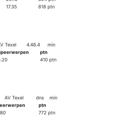
17.35
818 ptn
V Texel
4.48.4
min
Speerwerpen
ptn
8.20
410 ptn
AV Texel
dns
min
eerwerpen
ptn
.80
772 ptn