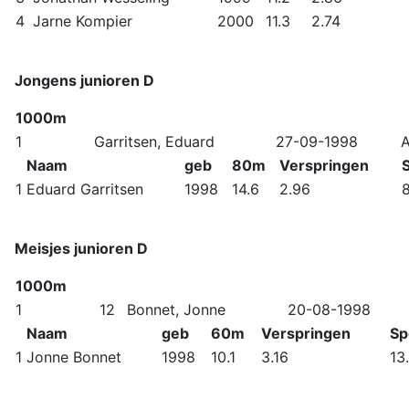
4
Jarne Kompier
2000
11.3
2.74
Jongens junioren D
1000m
1
Garritsen, Eduard
27-09-1998
A
Naam
geb
80m
Verspringen
1
Eduard Garritsen
1998
14.6
2.96
Meisjes junioren D
1000m
1
12
Bonnet, Jonne
20-08-1998
Naam
geb
60m
Verspringen
Sp
1
Jonne Bonnet
1998
10.1
3.16
13