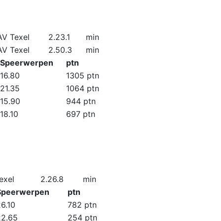
AV Texel
2.23.1
min
AV Texel
2.50.3
min
Speerwerpen
ptn
16.80
1305 ptn
21.35
1064 ptn
15.90
944 ptn
18.10
697 ptn
exel
2.26.8
min
Speerwerpen
ptn
6.10
782 ptn
22.65
254 ptn