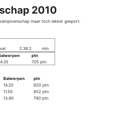
nschap 2010
kampioenschap maar toch lekker gesport.
xel
2.38.2
min
Balwerpen
ptn
14.35
705 ptn
Balwerpen
ptn
14.20
920 ptn
11.50
852 ptn
13.90
790 ptn