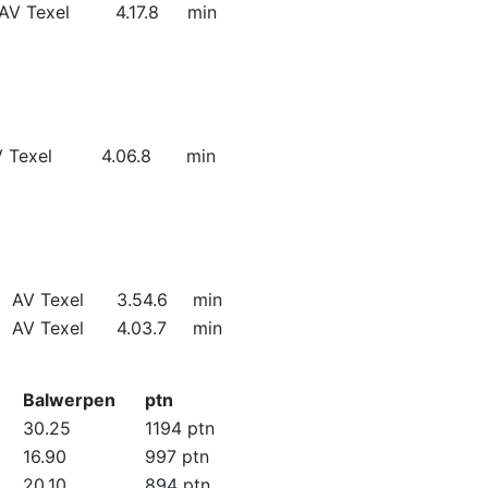
AV Texel
4.17.8
min
 Texel
4.06.8
min
AV Texel
3.54.6
min
AV Texel
4.03.7
min
Balwerpen
ptn
30.25
1194 ptn
16.90
997 ptn
20.10
894 ptn