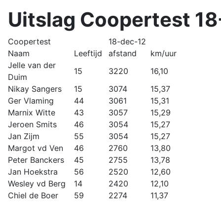
Uitslag Coopertest 18
Coopertest
18-dec-12
Naam
Leeftijd
afstand
km/uur
Jelle van der
15
3220
16,10
Duim
Nikay Sangers
15
3074
15,37
Ger Vlaming
44
3061
15,31
Marnix Witte
43
3057
15,29
Jeroen Smits
46
3054
15,27
Jan Zijm
55
3054
15,27
Margot vd Ven
46
2760
13,80
Peter Banckers
45
2755
13,78
Jan Hoekstra
56
2520
12,60
Wesley vd Berg
14
2420
12,10
Chiel de Boer
59
2274
11,37